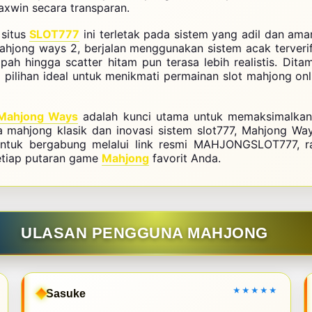
xwin secara transparan.
 situs
SLOT777
ini terletak pada sistem yang adil dan am
ahjong ways 2, berjalan menggunakan sistem acak terveri
h hingga scatter hitam pun terasa lebih realistis. Dita
lihan ideal untuk menikmati permainan slot mahjong onli
Mahjong Ways
adalah kunci utama untuk memaksimalkan
 mahjong klasik dan inovasi sistem slot777, Mahjong W
ntuk bergabung melalui link resmi MAHJONGSLOT777, ras
etiap putaran game
Mahjong
favorit Anda.
ULASAN PENGGUNA MAHJONG
Sasuke