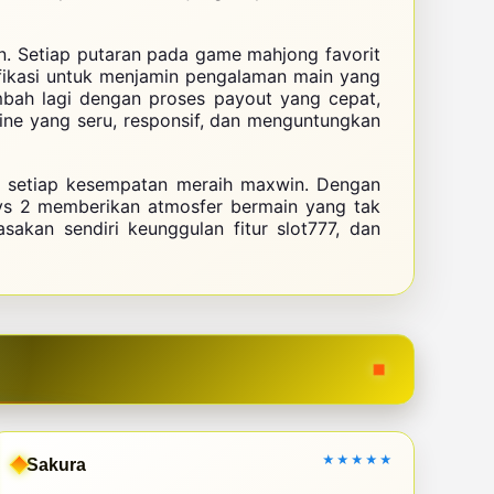
an. Setiap putaran pada game mahjong favorit
fikasi untuk menjamin pengalaman main yang
mbah lagi dengan proses payout yang cepat,
ne yang seru, responsif, dan menguntungkan
 setiap kesempatan meraih maxwin. Dengan
ays 2 memberikan atmosfer bermain yang tak
akan sendiri keunggulan fitur slot777, dan
Sakura