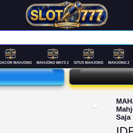
 GACOR MAHJONG
MAHJONG WAYS 2
SITUS MAHJONG
MAHJONG 2
MAHJ
Mahj
Saja
ID