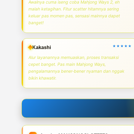
Awalnya cuma iseng coba Mahjong Ways 2, eh
malah ketagihan. Fitur scatter hitamnya sering
keluar pas momen pas, sensasi mainnya dapet
banget!
Kakashi
Alur layanannya memuaskan, proses transaksi
cepet banget. Pas main Mahjong Ways,
pengalamannya bener-bener nyaman dan nggak
bikin khawatir.