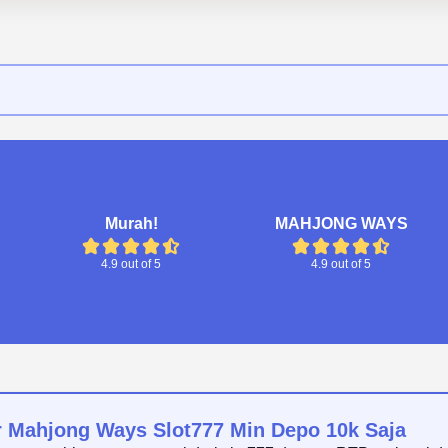
Murah!
MAHJONG WAYS
4.9 out of 5
4.9 out of 5
Mahjong Ways Slot777 Min Depo 10k Saja